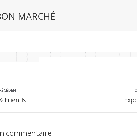
BON MARCHÉ
on
RÉCÉDENT
O
& Friends
Expo
Onglet
suivant
aire
un commentaire