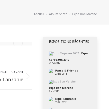
Vous êtes ici :
Accueil
Album photo
Expo Bon Marché
EXPOSITIONS RÉCENTES
Expo
Carpeaux 2017
21 Avr 2017
Parsa & Friends
NGLET SUIVANT
23 Jan 2014
 Tanzanie
Expo Bon Marché
7 Jan 2013
Expo Tanzanie
15 Oct 2012