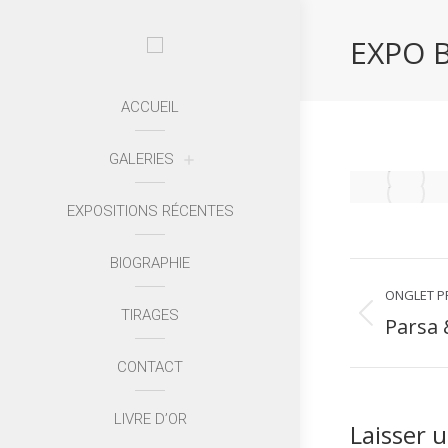
EXPO 
ACCUEIL
GALERIES
EXPOSITIONS RÉCENTES
BIOGRAPHIE
Navigati
ONGLET P
TIRAGES
de
Parsa 
Onglet
précédent
comment
CONTACT
LIVRE D’OR
Laisser 