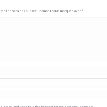
e-mail ne sera pas publiée Champs requis marqués avec
*
, email, and website in this browser for the next time I comment.